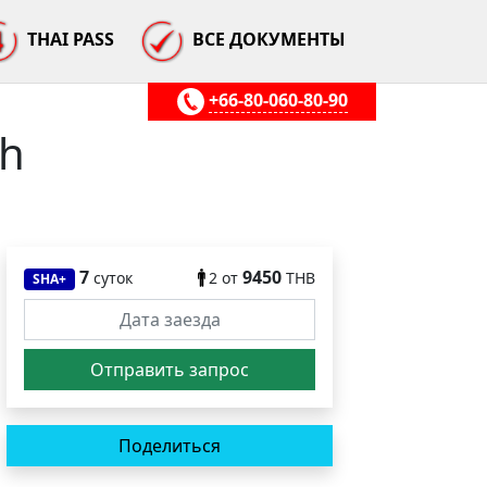
THAI PASS
ВСЕ ДОКУМЕНТЫ
+66-80-060-80-90
ch
7
9450
суток
2
от
THB
SHA+
Поделиться