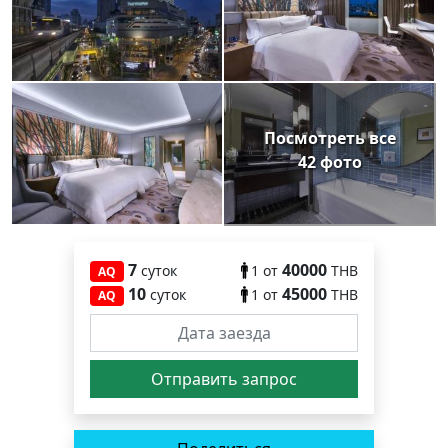
Посмотреть все
42 фото
7
40000
суток
1
от
THB
AQ
10
45000
суток
1
от
THB
AQ